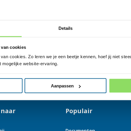
Versnellen, vervroegen en
verdiepen
Details
 van cookies
an cookies. Zo leren we je een beetje kennen, hoef jij niet steed
t mogelijke website-ervaring.
Aanpassen
 naar
Populair
ij
Documenten