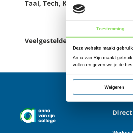
Taal, Tech, Kunst en Sport
Veelgestelde vragen
Ouderraad
Lestijden
VO Gids
Schoolgids
Veelgestelde vragen
Toestemming
Veelgestelde vragen
Schoolkosten
Deze website maakt gebruik
Vakanties
Anna van Rijn maakt gebruik v
vullen en geven we je de bes
Bijzonder verlof
Ziekmelden of afmelden
Weigeren
Aanmelding VO-VO
Direct
Werken b